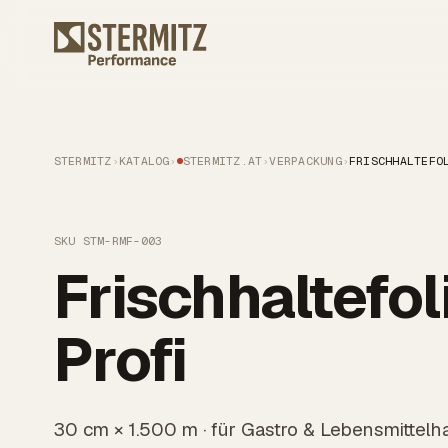
STERMITZ
›
KATALOG
›
STERMITZ.AT
›
VERPACKUNG
›
FRISCHHALTEFO
SKU STM-RMF-003
Frischhaltefo
Profi
30 cm × 1.500 m · für Gastro & Lebensmittel