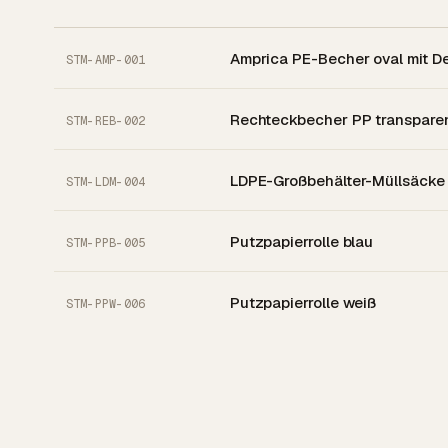
Amprica PE-Becher oval mit D
STM-AMP-001
Rechteckbecher PP transpare
STM-REB-002
LDPE-Großbehälter-Müllsäcke
STM-LDM-004
Putzpapierrolle blau
STM-PPB-005
Putzpapierrolle weiß
STM-PPW-006