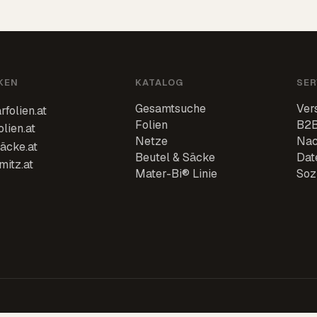
KEN
KATALOG
SER
Gesamtsuche
Ver
rfolien.at
Folien
B2B
olien.at
Netze
Nac
äcke.at
Beutel & Säcke
Dat
mitz.at
Mater-Bi® Linie
Soz