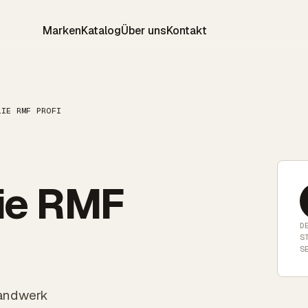
Marken
Katalog
Über uns
Kontakt
LIE RMF PROFI
lie RMF
D
S
S
handwerk