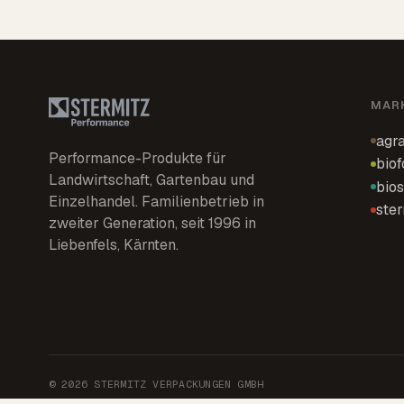
MAR
agra
Performance-Produkte für
biof
Landwirtschaft, Gartenbau und
bios
Einzelhandel. Familienbetrieb in
ster
zweiter Generation, seit 1996 in
Liebenfels, Kärnten.
© 2026 STERMITZ VERPACKUNGEN GMBH