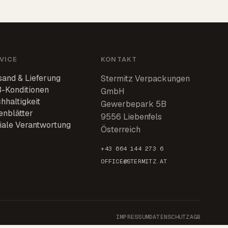
VICE
KONTAKT
sand & Lieferung
Stermitz Verpackungen
-Konditionen
GmbH
hhaltigkeit
Gewerbepark 5B
enblätter
9556 Liebenfels
iale Verantwortung
Österreich
+43 664 144 273 6
OFFICE@STERMITZ.AT
IMPRESSUM
DATENSCHUTZ
AGB