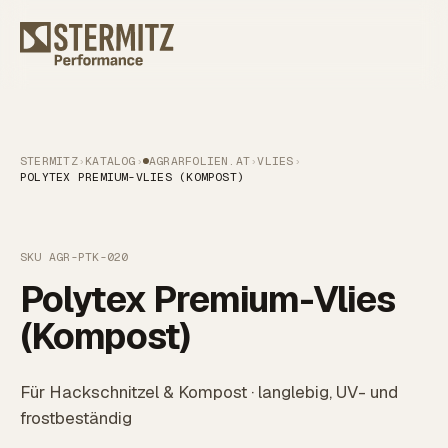
STERMITZ
›
KATALOG
›
AGRARFOLIEN.AT
›
VLIES
›
POLYTEX PREMIUM-VLIES (KOMPOST)
SKU AGR-PTK-020
Polytex Premium-Vlies
(Kompost)
Für Hackschnitzel & Kompost · langlebig, UV- und
frostbeständig